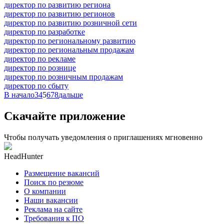
директор по развитию региона
директор по развитию регионов
директор по развитию розничной сети
директор по разработке
директор по региональному развитию
директор по региональным продажам
директор по рекламе
директор по рознице
директор по розничным продажам
директор по сбыту
В начало
3
4
5
6
7
8
дальше
Скачайте приложение
Чтобы получать уведомления о приглашениях мгновенно
HeadHunter
Размещение вакансий
Поиск по резюме
О компании
Наши вакансии
Реклама на сайте
Требования к ПО