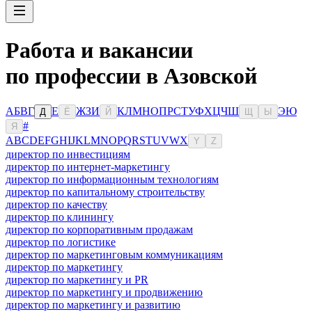
Работа и вакансии
по профессии в Азовской
А
Б
В
Г
Е
Ж
З
И
К
Л
М
Н
О
П
Р
С
Т
У
Ф
Х
Ц
Ч
Ш
Э
Ю
Д
Ё
Й
Щ
Ы
#
Я
A
B
C
D
E
F
G
H
I
J
K
L
M
N
O
P
Q
R
S
T
U
V
W
X
Y
Z
директор по инвестициям
директор по интернет-маркетингу
директор по информационным технологиям
директор по капитальному строительству
директор по качеству
директор по клинингу
директор по корпоративным продажам
директор по логистике
директор по маркетинговым коммуникациям
директор по маркетингу
директор по маркетингу и PR
директор по маркетингу и продвижению
директор по маркетингу и развитию