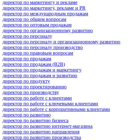
директор по маркетингу и рекламе
директор по маркетингу, рекламе и PR
директор по международным продажам
директор по общим вопросам
директор по оптовым продажам
директор по организационному развитию
директор по персоналу
директор по персоналу и организационному развитию
директор по персоналу производство
директор по правовым вопросам
директор по продажам
директор по продажам (B2B)
директор по продажам и маркетингу
директор по продажам и развитию
директор по продукту
директор по проектированию
директор по производству
директор по работе с клиентами
директор по работе с ключевыми клиентами
директор по работе с корпоративными клиентами
директор по развитию
директор по развитию бизнеса
директор по развитию интернет-магазина
директор по развитию направления
директор по развитию производства