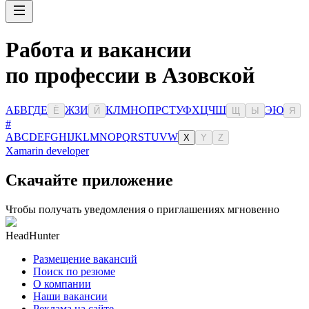
Работа и вакансии
по профессии в Азовской
А
Б
В
Г
Д
Е
Ж
З
И
К
Л
М
Н
О
П
Р
С
Т
У
Ф
Х
Ц
Ч
Ш
Э
Ю
Ё
Й
Щ
Ы
Я
#
A
B
C
D
E
F
G
H
I
J
K
L
M
N
O
P
Q
R
S
T
U
V
W
X
Y
Z
Xamarin developer
Скачайте приложение
Чтобы получать уведомления о приглашениях мгновенно
HeadHunter
Размещение вакансий
Поиск по резюме
О компании
Наши вакансии
Реклама на сайте