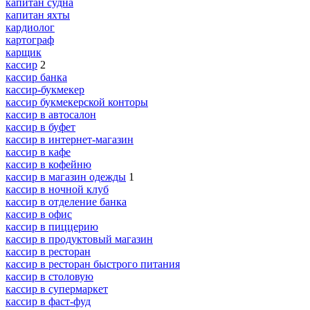
капитан судна
капитан яхты
кардиолог
картограф
карщик
кассир
2
кассир банка
кассир-букмекер
кассир букмекерской конторы
кассир в автосалон
кассир в буфет
кассир в интернет-магазин
кассир в кафе
кассир в кофейню
кассир в магазин одежды
1
кассир в ночной клуб
кассир в отделение банка
кассир в офис
кассир в пиццерию
кассир в продуктовый магазин
кассир в ресторан
кассир в ресторан быстрого питания
кассир в столовую
кассир в супермаркет
кассир в фаст-фуд