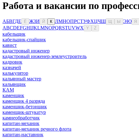
Работа и вакансии по професс
А
Б
В
Г
Д
Е
Ж
З
И
Л
М
Н
О
П
Р
С
Т
У
Ф
Х
Ц
Ч
Ш
Э
Ю
Ё
Й
К
Щ
Ы
Я
A
B
C
D
E
F
G
H
I
J
K
L
M
N
O
P
Q
R
S
T
U
V
W
X
Y
Z
кабельщик
кабельщик-спайщик
кавист
кадастровый инженер
кадастровый инженер-землеустроитель
кадровик
казначей
калькулятор
кальянный мастер
кальянщик
КАМ
каменщик
каменщик 4 разряда
каменщик-бетонщик
каменщик-штукатур
камнеобработчик
капитан-механик
капитан-механик речного флота
капитан-наставник