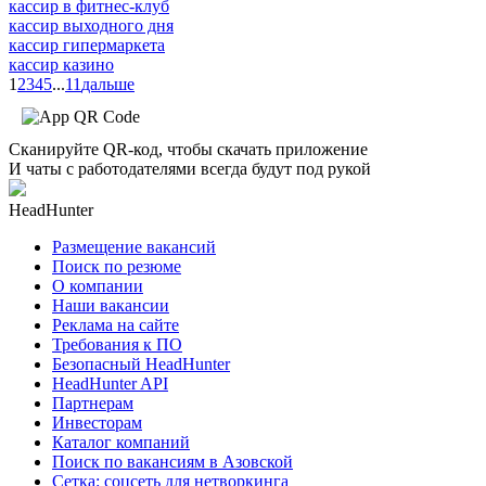
кассир в фитнес-клуб
кассир выходного дня
кассир гипермаркета
кассир казино
1
2
3
4
5
...
11
дальше
Сканируйте QR-код, чтобы скачать приложение
И чаты с работодателями всегда будут под рукой
HeadHunter
Размещение вакансий
Поиск по резюме
О компании
Наши вакансии
Реклама на сайте
Требования к ПО
Безопасный HeadHunter
HeadHunter API
Партнерам
Инвесторам
Каталог компаний
Поиск по вакансиям в Азовской
Сетка: соцсеть для нетворкинга