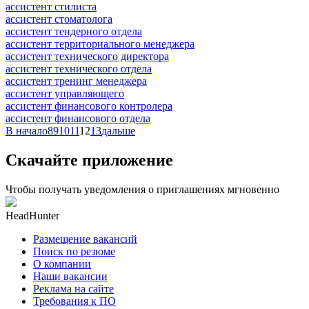
ассистент стилиста
ассистент стоматолога
ассистент тендерного отдела
ассистент территориального менеджера
ассистент технического директора
ассистент технического отдела
ассистент тренинг менеджера
ассистент управляющего
ассистент финансового контролера
ассистент финансового отдела
В начало
8
9
10
11
12
13
дальше
Скачайте приложение
Чтобы получать уведомления о приглашениях мгновенно
HeadHunter
Размещение вакансий
Поиск по резюме
О компании
Наши вакансии
Реклама на сайте
Требования к ПО