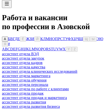
Работа и вакансии
по профессии в Азовской
Б
В
Г
Д
Е
Ж
З
И
К
Л
М
Н
О
П
Р
С
Т
У
Ф
Х
Ц
Ч
Ш
Э
Ю
А
Ё
Й
Щ
Ы
#
Я
A
B
C
D
E
F
G
H
I
J
K
L
M
N
O
P
Q
R
S
T
U
V
W
X
Y
Z
ассистент отдела ВЭД
ассистент отдела закупок
ассистент отдела кадров
ассистент отдела качества
ассистент отдела клинических исследований
ассистент отдела маркетинга
ассистент отдела обучения
ассистент отдела персонала
ассистент отдела по работе с клиентами
ассистент отдела продаж
ассистент отдела продаж и маркетинга
ассистент отдела развития
ассистент отдела развития бизнеса