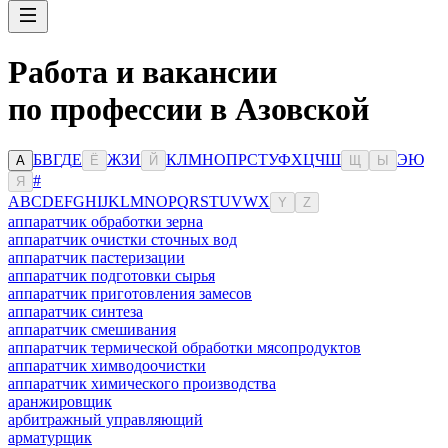
Работа и вакансии
по профессии в Азовской
Б
В
Г
Д
Е
Ж
З
И
К
Л
М
Н
О
П
Р
С
Т
У
Ф
Х
Ц
Ч
Ш
Э
Ю
А
Ё
Й
Щ
Ы
#
Я
A
B
C
D
E
F
G
H
I
J
K
L
M
N
O
P
Q
R
S
T
U
V
W
X
Y
Z
аппаратчик обработки зерна
аппаратчик очистки сточных вод
аппаратчик пастеризации
аппаратчик подготовки сырья
аппаратчик приготовления замесов
аппаратчик синтеза
аппаратчик смешивания
аппаратчик термической обработки мясопродуктов
аппаратчик химводоочистки
аппаратчик химического производства
аранжировщик
арбитражный управляющий
арматурщик