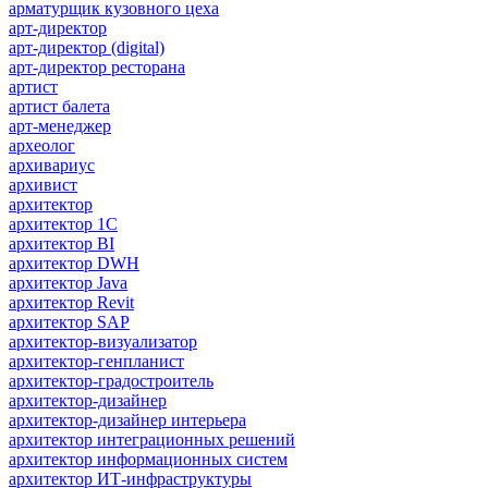
арматурщик кузовного цеха
арт-директор
арт-директор (digital)
арт-директор ресторана
артист
артист балета
арт-менеджер
археолог
архивариус
архивист
архитектор
архитектор 1С
архитектор BI
архитектор DWH
архитектор Java
архитектор Revit
архитектор SAP
архитектор-визуализатор
архитектор-генпланист
архитектор-градостроитель
архитектор-дизайнер
архитектор-дизайнер интерьера
архитектор интеграционных решений
архитектор информационных систем
архитектор ИТ-инфраструктуры