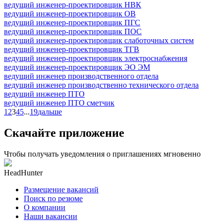
ведущий инженер-проектировщик НВК
ведущий инженер-проектировщик ОВ
ведущий инженер-проектировщик ПГС
ведущий инженер-проектировщик ПОС
ведущий инженер-проектировщик слаботочных систем
ведущий инженер-проектировщик ТГВ
ведущий инженер-проектировщик электроснабжения
ведущий инженер-проектировщик ЭО ЭМ
ведущий инженер производственного отдела
ведущий инженер производственно технического отдела
ведущий инженер ПТО
ведущий инженер ПТО сметчик
1
2
3
4
5
...
19
дальше
Скачайте приложение
Чтобы получать уведомления о приглашениях мгновенно
HeadHunter
Размещение вакансий
Поиск по резюме
О компании
Наши вакансии