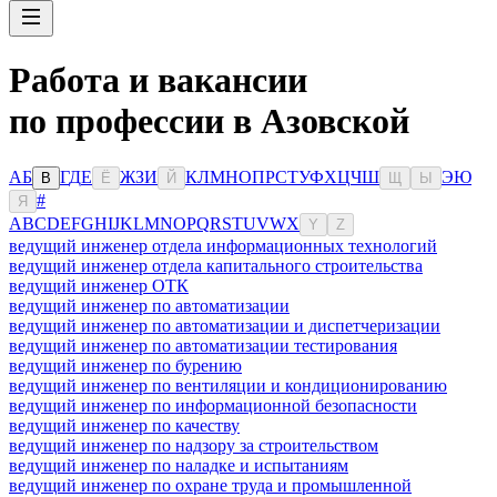
Работа и вакансии
по профессии в Азовской
А
Б
Г
Д
Е
Ж
З
И
К
Л
М
Н
О
П
Р
С
Т
У
Ф
Х
Ц
Ч
Ш
Э
Ю
В
Ё
Й
Щ
Ы
#
Я
A
B
C
D
E
F
G
H
I
J
K
L
M
N
O
P
Q
R
S
T
U
V
W
X
Y
Z
ведущий инженер отдела информационных технологий
ведущий инженер отдела капитального строительства
ведущий инженер ОТК
ведущий инженер по автоматизации
ведущий инженер по автоматизации и диспетчеризации
ведущий инженер по автоматизации тестирования
ведущий инженер по бурению
ведущий инженер по вентиляции и кондиционированию
ведущий инженер по информационной безопасности
ведущий инженер по качеству
ведущий инженер по надзору за строительством
ведущий инженер по наладке и испытаниям
ведущий инженер по охране труда и промышленной