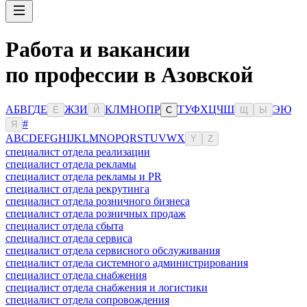
Работа и вакансии
по профессии в Азовской
А
Б
В
Г
Д
Е
Ж
З
И
К
Л
М
Н
О
П
Р
Т
У
Ф
Х
Ц
Ч
Ш
Э
Ю
Ё
Й
С
Щ
Ы
#
Я
A
B
C
D
E
F
G
H
I
J
K
L
M
N
O
P
Q
R
S
T
U
V
W
X
Y
Z
специалист отдела реализации
специалист отдела рекламы
специалист отдела рекламы и PR
специалист отдела рекрутинга
специалист отдела розничного бизнеса
специалист отдела розничных продаж
специалист отдела сбыта
специалист отдела сервиса
специалист отдела сервисного обслуживания
специалист отдела системного администрирования
специалист отдела снабжения
специалист отдела снабжения и логистики
специалист отдела сопровождения