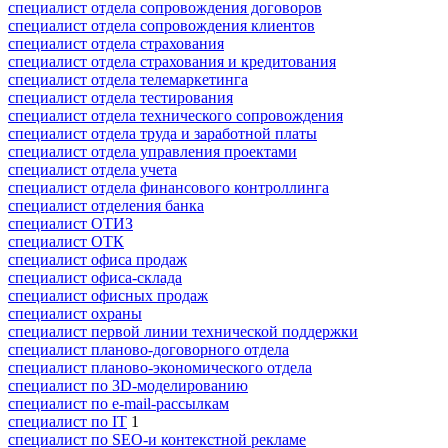
специалист отдела сопровождения договоров
специалист отдела сопровождения клиентов
специалист отдела страхования
специалист отдела страхования и кредитования
специалист отдела телемаркетинга
специалист отдела тестирования
специалист отдела технического сопровождения
специалист отдела труда и заработной платы
специалист отдела управления проектами
специалист отдела учета
специалист отдела финансового контроллинга
специалист отделения банка
специалист ОТИЗ
специалист ОТК
специалист офиса продаж
специалист офиса-склада
специалист офисных продаж
специалист охраны
специалист первой линии технической поддержки
специалист планово-договорного отдела
специалист планово-экономического отдела
специалист по 3D-моделированию
специалист по e-mail-рассылкам
специалист по IT
1
специалист по SEO-и контекстной рекламе