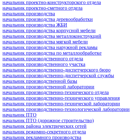
начальник проектно-конструкторского отдела
начальник проектно-сметного отдела
начальник производства
начальник производства деревообработки
начальник производства ЖБИ
начальник производства корпусной мебели
начальник производства металлоконструкций
начальник производства мягкой мебели
начальник производства наружной рекламы
начальник производства по металлообработке
начальник производственного отдела
начальник производственного участка
начальник производственно-диспетчерского бюро
начальник производственно-диспетчерской службы
начальник производственной базы
начальник производственной лаборатории
начальник производственно-технического отдела
начальник производственно-технического управления
начальник производственно-технической лаборатории
начальник производственно-технологической лаборатории
начальник ПТО
начальник ПТО (дорожное строительство)
начальник района электрических сетей
начальник режимно-секретного отдела
начальник рекламного производства