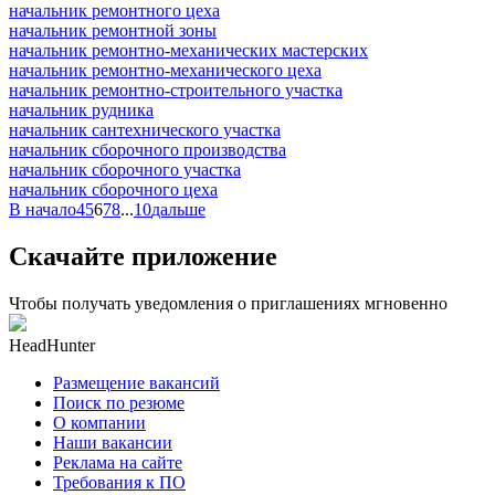
начальник ремонтного цеха
начальник ремонтной зоны
начальник ремонтно-механических мастерских
начальник ремонтно-механического цеха
начальник ремонтно-строительного участка
начальник рудника
начальник сантехнического участка
начальник сборочного производства
начальник сборочного участка
начальник сборочного цеха
В начало
4
5
6
7
8
...
10
дальше
Скачайте приложение
Чтобы получать уведомления о приглашениях мгновенно
HeadHunter
Размещение вакансий
Поиск по резюме
О компании
Наши вакансии
Реклама на сайте
Требования к ПО