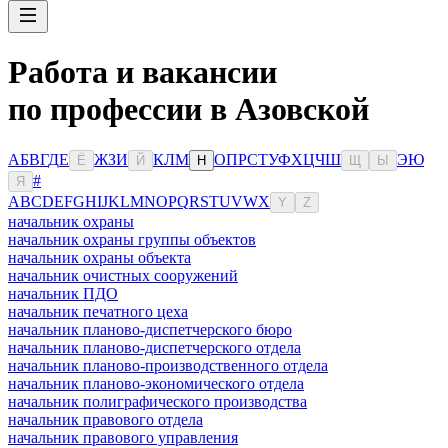
Работа и вакансии
по профессии в Азовской
А
Б
В
Г
Д
Е
Ж
З
И
К
Л
М
О
П
Р
С
Т
У
Ф
Х
Ц
Ч
Ш
Э
Ю
Ё
Й
Н
Щ
Ы
#
Я
A
B
C
D
E
F
G
H
I
J
K
L
M
N
O
P
Q
R
S
T
U
V
W
X
Y
Z
начальник охраны
начальник охраны группы объектов
начальник охраны объекта
начальник очистных сооружений
начальник ПДО
начальник печатного цеха
начальник планово-диспетчерского бюро
начальник планово-диспетчерского отдела
начальник планово-производственного отдела
начальник планово-экономического отдела
начальник полиграфического производства
начальник правового отдела
начальник правового управления