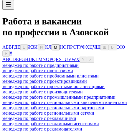
Работа и вакансии
по профессии в Азовской
А
Б
В
Г
Д
Е
Ж
З
И
К
Л
Н
О
П
Р
С
Т
У
Ф
Х
Ц
Ч
Ш
Э
Ю
Ё
Й
М
Щ
Ы
#
Я
A
B
C
D
E
F
G
H
I
J
K
L
M
N
O
P
Q
R
S
T
U
V
W
X
Y
Z
менеджер по работе с предприятиями
менеджер по работе с претензиями
менеджер по работе с проблемными клиентами
менеджер по работе с проектировщиками
менеджер по работе с проектными организациями
менеджер по работе с производителями
менеджер по работе с промышленными предприятиями
менеджер по работе с региональными ключевыми клиентами
менеджер по работе с региональными партнерами
менеджер по работе с региональными сетями
менеджер по работе с рекламациями
менеджер по работе с рекламными агентствами
менеджер по работе с рекламодателями