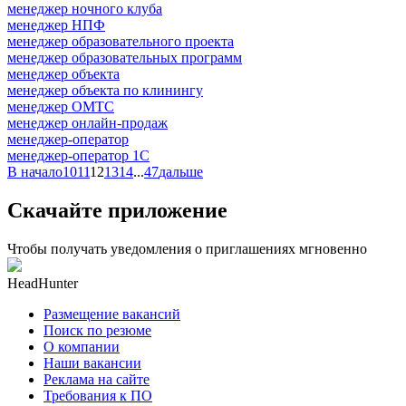
менеджер ночного клуба
менеджер НПФ
менеджер образовательного проекта
менеджер образовательных программ
менеджер объекта
менеджер объекта по клинингу
менеджер ОМТС
менеджер онлайн-продаж
менеджер-оператор
менеджер-оператор 1С
В начало
10
11
12
13
14
...
47
дальше
Скачайте приложение
Чтобы получать уведомления о приглашениях мгновенно
HeadHunter
Размещение вакансий
Поиск по резюме
О компании
Наши вакансии
Реклама на сайте
Требования к ПО