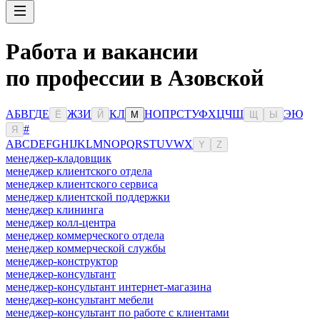
Работа и вакансии
по профессии в Азовской
А
Б
В
Г
Д
Е
Ж
З
И
К
Л
Н
О
П
Р
С
Т
У
Ф
Х
Ц
Ч
Ш
Э
Ю
Ё
Й
М
Щ
Ы
#
Я
A
B
C
D
E
F
G
H
I
J
K
L
M
N
O
P
Q
R
S
T
U
V
W
X
Y
Z
менеджер-кладовщик
менеджер клиентского отдела
менеджер клиентского сервиса
менеджер клиентской поддержки
менеджер клининга
менеджер колл-центра
менеджер коммерческого отдела
менеджер коммерческой службы
менеджер-конструктор
менеджер-консультант
менеджер-консультант интернет-магазина
менеджер-консультант мебели
менеджер-консультант по работе с клиентами