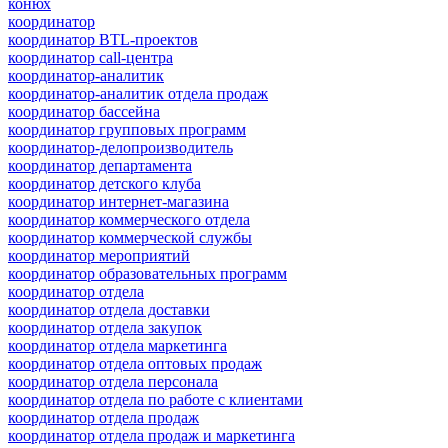
конюх
координатор
координатор BTL-проектов
координатор call-центра
координатор-аналитик
координатор-аналитик отдела продаж
координатор бассейна
координатор групповых программ
координатор-делопроизводитель
координатор департамента
координатор детского клуба
координатор интернет-магазина
координатор коммерческого отдела
координатор коммерческой службы
координатор мероприятий
координатор образовательных программ
координатор отдела
координатор отдела доставки
координатор отдела закупок
координатор отдела маркетинга
координатор отдела оптовых продаж
координатор отдела персонала
координатор отдела по работе с клиентами
координатор отдела продаж
координатор отдела продаж и маркетинга