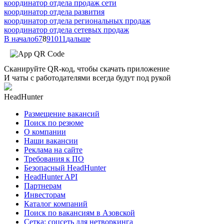
координатор отдела продаж сети
координатор отдела развития
координатор отдела региональных продаж
координатор отдела сетевых продаж
В начало
6
7
8
9
10
11
дальше
Сканируйте QR-код, чтобы скачать приложение
И чаты с работодателями всегда будут под рукой
HeadHunter
Размещение вакансий
Поиск по резюме
О компании
Наши вакансии
Реклама на сайте
Требования к ПО
Безопасный HeadHunter
HeadHunter API
Партнерам
Инвесторам
Каталог компаний
Поиск по вакансиям в Азовской
Сетка: соцсеть для нетворкинга