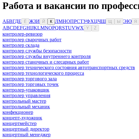
Работа и вакансии по професс
А
Б
В
Г
Д
Е
Ж
З
И
Л
М
Н
О
П
Р
С
Т
У
Ф
Х
Ц
Ч
Ш
Э
Ю
Ё
Й
К
Щ
Ы
Я
A
B
C
D
E
F
G
H
I
J
K
L
M
N
O
P
Q
R
S
T
U
V
W
X
Y
Z
контролер-ревизор
контролер сварочных работ
контролер склада
контролер службы безопасности
контролер службы внутреннего контроля
контролер станочных и слесарных работ
контролер технического состояния автотранспортных средств
контролер технологического процесса
контролер торгового зала
контролер торговых точек
контролер-упаковщик
контролер управления
контрольный мастер
контрольный механик
конфекционер
концепт-художник
концертмейстер
концертный директор
концертный менеджер