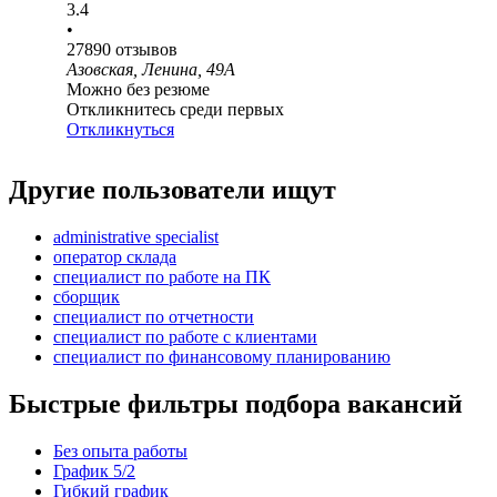
3.4
•
27890
отзывов
Азовская, Ленина, 49А
Можно без резюме
Откликнитесь среди первых
Откликнуться
Другие пользователи ищут
administrative specialist
оператор склада
специалист по работе на ПК
сборщик
специалист по отчетности
специалист по работе с клиентами
специалист по финансовому планированию
Быстрые фильтры подбора вакансий
Без опыта работы
График 5/2
Гибкий график