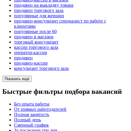
продавец на выкладку товара
продавец торгового зала
популярные для женщин
продавец-консультант специалист по работе с
клиентами
популярные после 60
продавец в магазин
торговый консультант
кассир торгового зала
оператор-кассир
продавец
продавец-кассир
консультант торгового зала
Показать ещё
Быстрые фильтры подбора вакансий
Без опыта работы
От прямых работодателей
Полная занятость
Полный день
Сменный график
За последние три дня