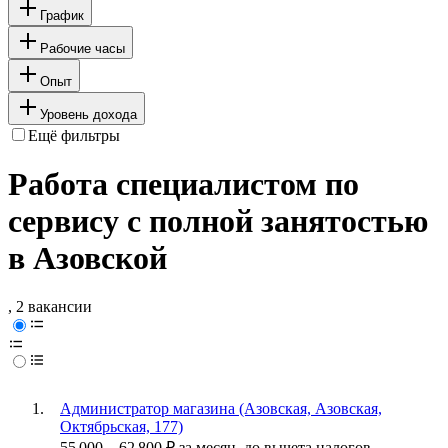
График
Рабочие часы
Опыт
Уровень дохода
Ещё фильтры
Работа специалистом по
сервису с полной занятостью
в Азовской
, 2 вакансии
Администратор магазина (Азовская, Азовская,
Октябрьская, 177)
55 000
–
62 800
₽
за месяц,
до вычета налогов