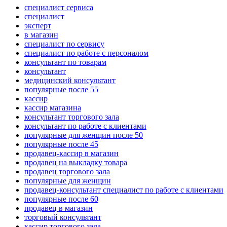
специалист сервиса
специалист
эксперт
в магазин
специалист по сервису
специалист по работе с персоналом
консультант по товарам
консультант
медицинский консультант
популярные после 55
кассир
кассир магазина
консультант торгового зала
консультант по работе с клиентами
популярные для женщин после 50
популярные после 45
продавец-кассир в магазин
продавец на выкладку товара
продавец торгового зала
популярные для женщин
продавец-консультант специалист по работе с клиентами
популярные после 60
продавец в магазин
торговый консультант
кассир торгового зала