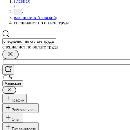
Главная
/
/
...
вакансии в Азовской
/
специалист по оплате труда
специалист по оплате труда
Азовская
График
Рабочие часы
Опыт
Тип занятости