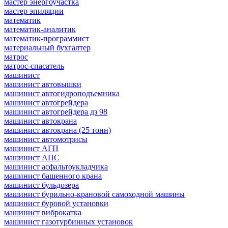
мастер энергоучастка
мастер эпиляции
математик
математик-аналитик
математик-программист
материальный бухгалтер
матрос
матрос-спасатель
машинист
машинист автовышки
машинист автогидроподъемника
машинист автогрейдера
машинист автогрейдера дз 98
машинист автокрана
машинист автокрана (25 тонн)
машинист автомотрисы
машинист АГП
машинист АПС
машинист асфальтоукладчика
машинист башенного крана
машинист бульдозера
машинист бурильно-крановой самоходной машины
машинист буровой установки
машинист виброкатка
машинист газотурбинных установок