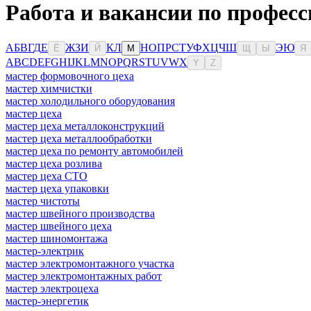
Работа и вакансии по професс
А
Б
В
Г
Д
Е
Ж
З
И
К
Л
Н
О
П
Р
С
Т
У
Ф
Х
Ц
Ч
Ш
Э
Ю
Ё
Й
М
Щ
Ы
Я
A
B
C
D
E
F
G
H
I
J
K
L
M
N
O
P
Q
R
S
T
U
V
W
X
Y
Z
мастер формовочного цеха
мастер химчистки
мастер холодильного оборудования
мастер цеха
мастер цеха металлоконструкций
мастер цеха металлообработки
мастер цеха по ремонту автомобилей
мастер цеха розлива
мастер цеха СТО
мастер цеха упаковки
мастер чистоты
мастер швейного производства
мастер швейного цеха
мастер шиномонтажа
мастер-электрик
мастер электромонтажного участка
мастер электромонтажных работ
мастер электроцеха
мастер-энергетик