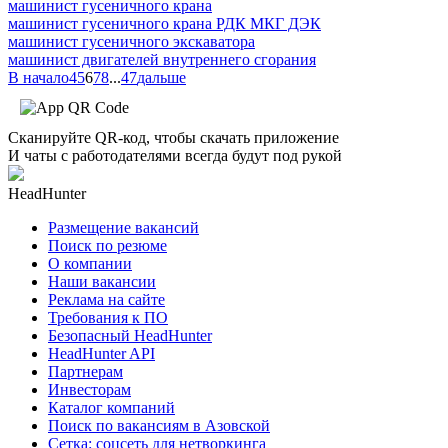
машинист гусеничного крана
машинист гусеничного крана РДК МКГ ДЭК
машинист гусеничного экскаватора
машинист двигателей внутреннего сгорания
В начало
4
5
6
7
8
...
47
дальше
Сканируйте QR-код, чтобы скачать приложение
И чаты с работодателями всегда будут под рукой
HeadHunter
Размещение вакансий
Поиск по резюме
О компании
Наши вакансии
Реклама на сайте
Требования к ПО
Безопасный HeadHunter
HeadHunter API
Партнерам
Инвесторам
Каталог компаний
Поиск по вакансиям в Азовской
Сетка: соцсеть для нетворкинга