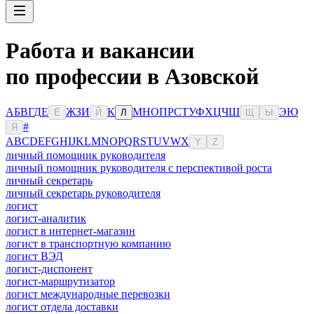
Работа и вакансии
по профессии в Азовской
А
Б
В
Г
Д
Е
Ж
З
И
К
М
Н
О
П
Р
С
Т
У
Ф
Х
Ц
Ч
Ш
Э
Ю
Ё
Й
Л
Щ
Ы
#
Я
A
B
C
D
E
F
G
H
I
J
K
L
M
N
O
P
Q
R
S
T
U
V
W
X
Y
Z
личный помощник руководителя
личный помощник руководителя с перспективой роста
личный секретарь
личный секретарь руководителя
логист
логист-аналитик
логист в интернет-магазин
логист в транспортную компанию
логист ВЭД
логист-диспонент
логист-маршрутизатор
логист международные перевозки
логист отдела доставки