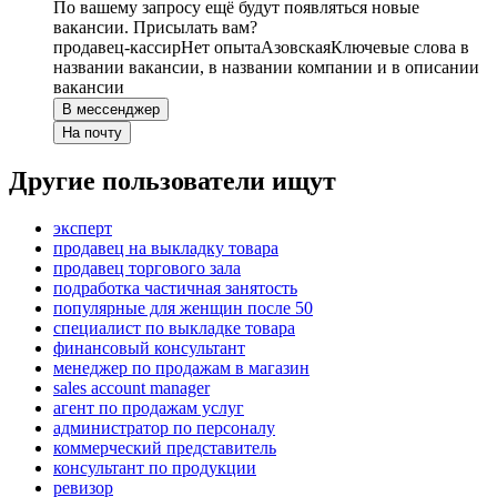
По вашему запросу ещё будут появляться новые
вакансии. Присылать вам?
продавец-кассир
Нет опыта
Азовская
Ключевые слова в
названии вакансии, в названии компании и в описании
вакансии
В мессенджер
На почту
Другие пользователи ищут
эксперт
продавец на выкладку товара
продавец торгового зала
подработка частичная занятость
популярные для женщин после 50
специалист по выкладке товара
финансовый консультант
менеджер по продажам в магазин
sales account manager
агент по продажам услуг
администратор по персоналу
коммерческий представитель
консультант по продукции
ревизор