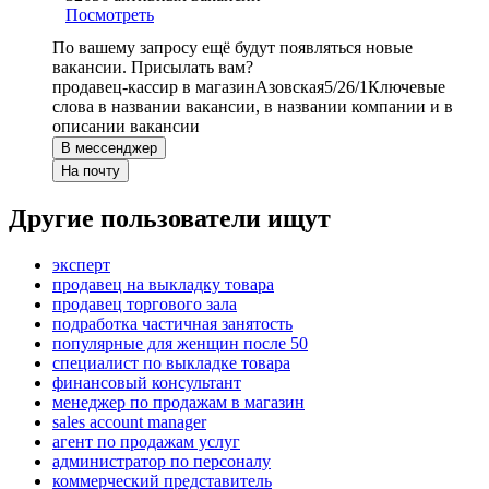
Посмотреть
По вашему запросу ещё будут появляться новые
вакансии. Присылать вам?
продавец-кассир в магазин
Азовская
5/2
6/1
Ключевые
слова в названии вакансии, в названии компании и в
описании вакансии
В мессенджер
На почту
Другие пользователи ищут
эксперт
продавец на выкладку товара
продавец торгового зала
подработка частичная занятость
популярные для женщин после 50
специалист по выкладке товара
финансовый консультант
менеджер по продажам в магазин
sales account manager
агент по продажам услуг
администратор по персоналу
коммерческий представитель