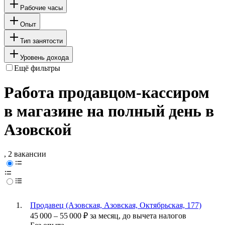
Рабочие часы
Опыт
Тип занятости
Уровень дохода
Ещё фильтры
Работа продавцом-кассиром
в магазине на полный день в
Азовской
, 2 вакансии
Продавец (Азовская, Азовская, Октябрьская, 177)
45 000
–
55 000
₽
за месяц,
до вычета налогов