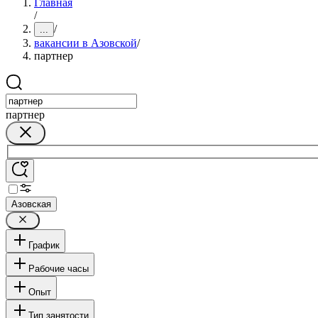
Главная
/
/
...
вакансии в Азовской
/
партнер
партнер
Азовская
График
Рабочие часы
Опыт
Тип занятости