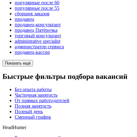
популярные после 60
популярные после 55
сборщик заказов
продавец
продавец-консультант
продавец Пятёрочка
торговый консультант
administrative specialist
администратор сервиса
продавец-кассир
Показать ещё
Быстрые фильтры подбора вакансий
Без опыта работы
Частичная занятость
От прямых работодателей
Полная занятость
Полный день
Сменный график
HeadHunter