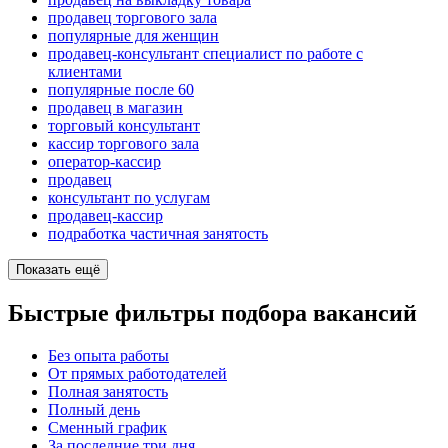
продавец торгового зала
популярные для женщин
продавец-консультант специалист по работе с
клиентами
популярные после 60
продавец в магазин
торговый консультант
кассир торгового зала
оператор-кассир
продавец
консультант по услугам
продавец-кассир
подработка частичная занятость
Показать ещё
Быстрые фильтры подбора вакансий
Без опыта работы
От прямых работодателей
Полная занятость
Полный день
Сменный график
За последние три дня