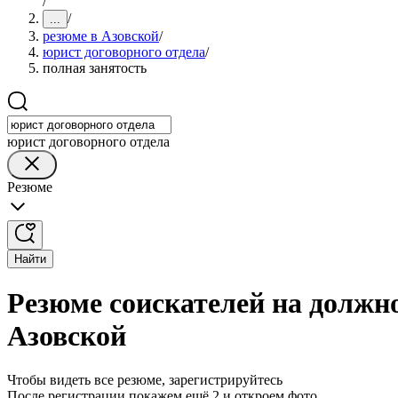
/
/
...
резюме в Азовской
/
юрист договорного отдела
/
полная занятость
юрист договорного отдела
Резюме
Найти
Резюме соискателей на должно
Азовской
Чтобы видеть все резюме, зарегистрируйтесь
После регистрации покажем ещё 2 и откроем фото