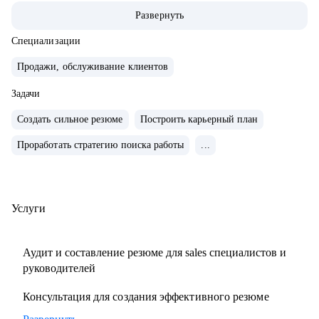
команды.
Развернуть
• Провел 500+ собеседований на позиции sales-менеджеров
и руководителей.
Специализации
• 2000+ проведенных собеседований
Продажи, обслуживание клиентов
• 500+ продающих резюме и сопроводительных писем
Задачи
• 300+ карьерных консультаций
Создать сильное резюме
Построить карьерный план
С чем помогу:
Проработать стратегию поиска работы
...
• Составить резюме и оцифровать ключевые достижения.
• Подготовиться к собеседованию с ЛПР.
• Проанализировать текущий карьерный трек и дать
рекомендации.
Услуги
• Сформировать/адаптировать карьерный трек для
достижения карьерной цели;.
Аудит и составление резюме для sales специалистов и
• Выстроить эффективное управление командой (прямой
руководителей
или функциональной);.
Консультация для создания эффективного резюме
• Подготовиться к полугодовому/ годовому ревью и
переговорам с руководителем.