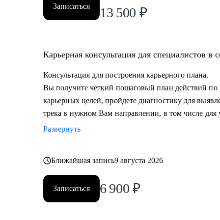
• Проведу репетицию собеседования, помогу подгот
Записаться
13 500
₽
и самопрезентации.
• Построить эффективную команду маркетинга, опти
маркетинга и выстроить коммуникации с генеральны
Карьерная консультация для специалистов в 
Кому могу помочь:
Консультация для построения карьерного плана.
• Всем, кто хочет сменить карьерный трек и перейти 
Вы получите четкий пошаговый план действий по
• Специалистам (Junior-Middle-Senior) и руководителя
карьерных целей, пройдете диагностику для выявл
- Маркетинга (брендинг, PR, digital-маркетинг, SMM, 
трека в нужном Вам направлении, в том числе для 
маркетинг и пр.) и консалтинга;
Развернуть
- E-commerce;
• Директорам по направлениям: маркетинг, e-commerc
• Руководителям бизнеса в построении отдела маркет
Ближайшая запись
9 августа 2026
6 900
₽
Записаться