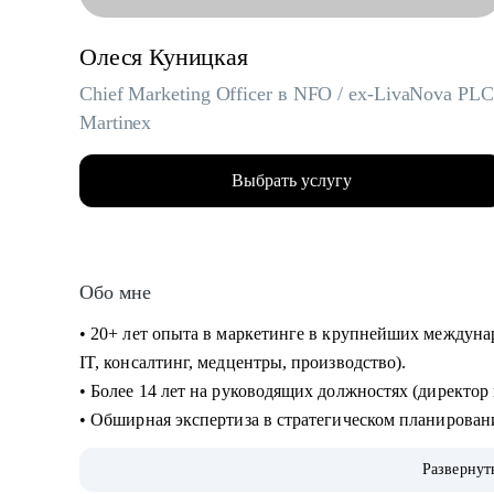
Олеся Куницкая
Chief Marketing Officer в NFO / ex-LivaNova PLC
Martinex
Выбрать услугу
Обо мне
• 20+ лет опыта в маркетинге в крупнейших междуна
IT, консалтинг, медцентры, производство).
• Более 14 лет на руководящих должностях (директо
• Обширная экспертиза в стратегическом планировани
направлений, выводе и повышении узнаваемости нов
Развернут
международные. Опыт привлечения инвестиций.