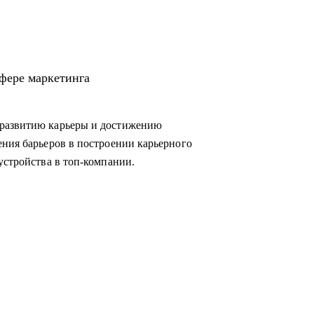
овиться к успешному прохождению интервью
мизировать процессы внутри отдела
м директором и собственниками.
сфере маркетинга
в маркетинг или развиваться в консалтинге;
 развитию карьеры и достижению
м из:
ения барьеров в построении карьерного
копирайтинг, event-маркетинг, контент-
устройства в топ-компании.
e, развитие бизнеса;
инга.