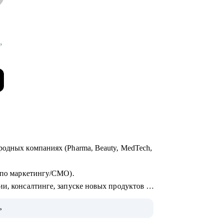
,
родных компаниях (Pharma, Beauty, MedTech,
р по маркетингу/СМО).
и, консалтинге, запуске новых продуктов и
ых брендов на рынки, в том числе
ь