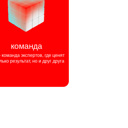
команда
команда экспертов, где ценят
лько результат, но и друг друга