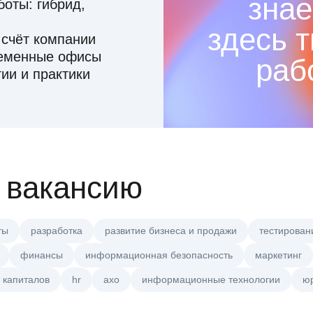
знае
оты: гибрид,
здесь 
 счёт компании
ременные офисы
раб
ии и практики
 вакансию
ты
разработка
развитие бизнеса и продажи
тестирован
финансы
информационная безопасность
маркетинг
 капиталов
hr
axo
информационные технологии
ю