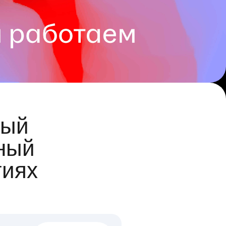
ый
ный
гиях