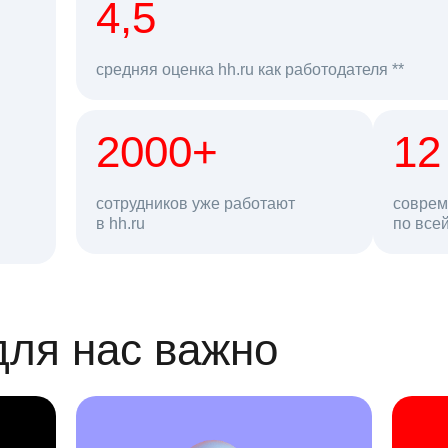
рд
4,5
средняя оценка hh.ru как работодателя **
2000+
68 млн
12
сотрудников уже работают
соврем
в hh.ru
резюме в базе
по все
ансии
для нас важно