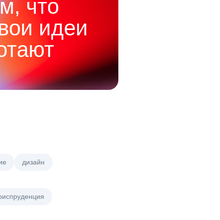
м, что
твои идеи
отают
ие
дизайн
риспруденция