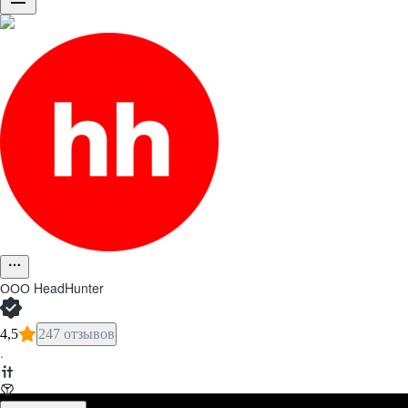
ООО
HeadHunter
4,5
247 отзывов
·