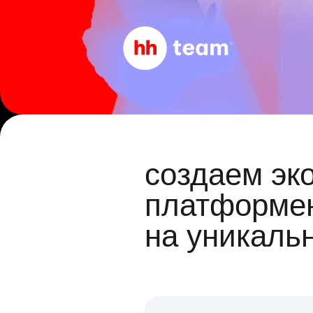
создаем эк
платформен
на уникаль