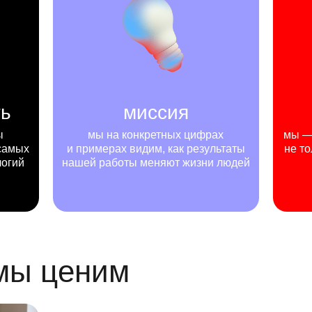
ть
миссия
ы
мы на конкретных цифрах
мы — 
самых
и примерах видим, как результаты
не то
логий
нашей работы меняют жизни людей
 мы ценим