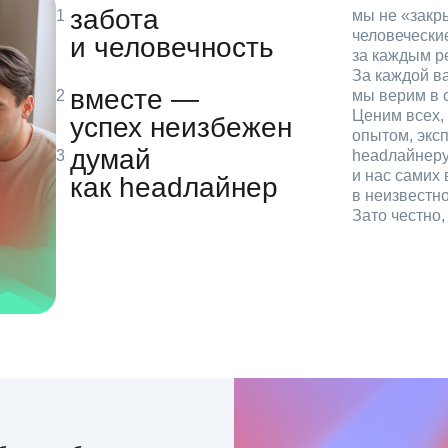
забота
мы не «зак
человечески
и человечность
за каждым р
За каждой в
вместе —
мы верим в с
Ценим всех, 
успех неизбежен
опытом, эксп
думай
headлайнеру
и нас самих 
как headлайнер
в неизвестн
Зато честно