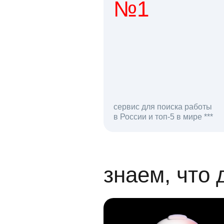
№1
1 мл
сервис для поиска работы
в России и топ-5 в мире ***
откликов на вак
знаем, что 