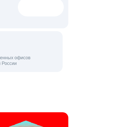
1522 тыс
вакансий
18 млн
енных офисов
й России
пользователей в день