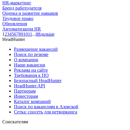
HR-маркетинг
Бренд работодателя
Оценка и развитие навыков
Трудовое право
Обновления
Автоматизация HR
1
2
3
4
5
6
7
8
9
10
11
...
88
дальше
HeadHunter
Размещение вакансий
Поиск по резюме
О компании
Наши вакансии
Реклама на сайте
Требования к ПО
Безопасный HeadHunter
HeadHunter API
Партнерам
Инвесторам
Каталог компаний
Поиск по вакансиям в Азовской
Сетка: соцсеть для нетворкинга
Соискателям