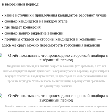
в выбранный период:
• какие источники привлечения кандидатов работают лучше
• сколько кандидатов на каждом этапе
• где падает конверсия
• сколько заняло закрытие вакансии
• причины отказов со стороны кандидатов и компании —
здесь же сразу можно пересмотреть требования вакансии
Эти данные полезны и для анализа закрытых вакансий (что сработало, а что нет,
сколько кандидатов нужно привлекать на верхний уровень воронки), и для контроля
текущих: хватает ли входящего потока, не проседают ли конверсии относительно
прежних периодов. Чтобы выводы были точными, воронку стоит сравнивать
по одному типу вакансий
Talantix позволяет увидеть движение по выбранным вакансиям на одном графике
и автоматически рассчитывает конверсии, что упрощает поиск «бутылочных