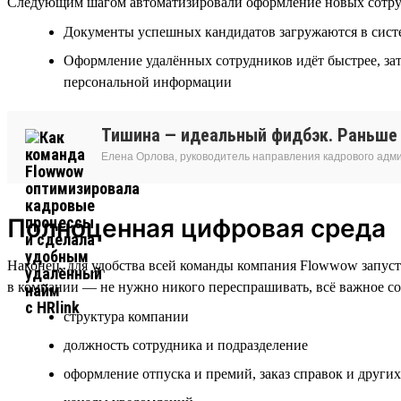
Следующим шагом автоматизировали оформление новых сотрудник
Документы успешных кандидатов загружаются в систем
Оформление удалённых сотрудников идёт быстрее, зат
персональной информации
Тишина — идеальный фидбэк. Раньше о
Елена Орлова, руководитель направления кадрового ад
Полноценная цифровая среда
Наконец, для удобства всей команды компания Flowwow запуст
в компании — не нужно никого переспрашивать, всё важное со
структура компании
должность сотрудника и подразделение
оформление отпуска и премий, заказ справок и други