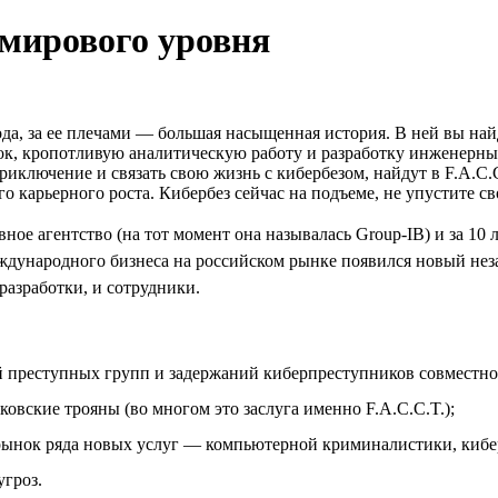
 мирового уровня
ода, за ее плечами — большая насыщенная история. В ней вы н
, кропотливую аналитическую работу и разработку инженерных
приключение и связать свою жизнь с кибербезом, найдут в F.A.C.
го карьерного роста. Кибербез сейчас на подъеме, не упустите с
ное агентство (на тот момент она называлась Group-IB) и за 10 
ждународного бизнеса на российском рынке появился новый незав
 разработки, и сотрудники.
 преступных групп и задержаний киберпреступников совместно
ковские трояны (во многом это заслуга именно F.A.C.C.T.);
 рынок ряда новых услуг — компьютерной криминалистики, кибер
угроз.