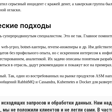
вратил серьезный инцидент с кражей денег, а хакерская группа 
ной огласки.
еские подходы
ть суперпродвинутым специалистом. Это не так. Главное помнит
и web-угроз, botnet-хантеры, reverse-инженеры и др. Им дейст
датов без профильного опыта, но с искренним интересом к инфоб
тестированием, аналитикой. Их задачи описаны понятным разраб
зиться в отрасль, дадут рекомендации и покажут все на примерах
й. Так, один из востребованных на рынке продуктов ASM написан
 сообщений RabbitMQ и Cassandra, Kubernetes и Docker для разве
исходящих запросов и обработки данных. Нам надо
, мы не положили клиентов и не легли сами. В час