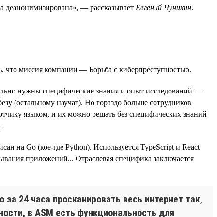
была деанонимизирована», — рассказывает
Евгений Чунихин
.
ь, что миссия компании — Борьба с киберпреступностью.
вительно нужны специфические знания и опыт исследований —
езу (остальному научат). Но гораздо больше сотрудников
отчику языком, и их можно решать без специфических знаний
.
 на Go (кое-где Python). Используется TypeScript и React
ртывания приложений... Отраслевая специфика заключается
 за 24 часа просканировать весь интернет так,
тности, в ASM есть функциональность для