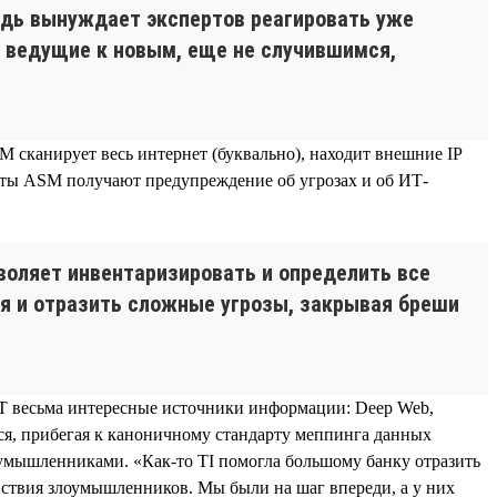
едь вынуждает экспертов реагировать уже
, ведущие к новым, еще не случившимся,
M сканирует весь интернет (буквально), находит внешние IP
енты ASM получают предупреждение об угрозах и об ИТ-
воляет инвентаризировать и определить все
я и отразить сложные угрозы, закрывая бреши
C.T весьма интересные источники информации: Deep Web,
ся, прибегая к каноничному стандарту меппинга данных
умышленниками. «Как-то TI помогла большому банку отразить
йствия злоумышленников. Мы были на шаг впереди, а у них