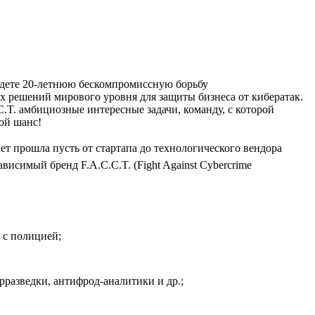
айдете 20‑летнюю бескомпромиссную борьбу
 решений мирового уровня для защиты бизнеса от кибератак.
C.T. амбициозные интересные задачи, команду, с которой
вой шанс!
лет прошла пусть от стартапа до технологического вендора
исимый бренд F.A.C.C.T. (Fight Against Cybercrime
 с полицией;
разведки, антифрод-аналитики и др.;