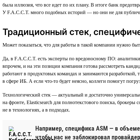
была иллюзия, что все идет по их плану. В итоге банк предот
У F.A.C.C.T. много подобных историй — но они не для публич
Традиционный стек, специфич
Может показаться, что для работы в такой компании нужно бы
Да, в F.A.C.C.T. есть эксперты по вредоносному ПО: аналитик
впрочем, и на эти позиции компания готова рассмотреть канди
работают в продуктовых командах и занимаются разработкой, 
в сфере ИБ. А если что-то будет неясно, коллеги помогут погру
Технологический стек — актуальный и достаточно универсальны
на фронте, Elasticsearch для полнотекстового поиска, брокеры
не в технологиях, а в подходах.
Например, специфика ASM — в объеме 
чтобы нас не заблокировал провайдер