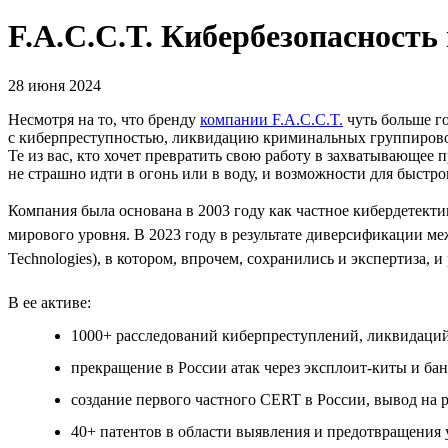
F.A.C.C.T. Кибербезопасность
28 июня 2024
Несмотря на то, что бренду
компании F.A.C.C.T.
чуть больше г
с киберпреступностью, ликвидацию криминальных группировок
Те из вас, кто хочет превратить свою работу в захватывающее 
не страшно идти в огонь или в воду, и возможности для быстро
Компания была основана в 2003 году как частное кибердетектив
мирового уровня. В 2023 году в результате диверсификации ме
Technologies), в котором, впрочем, сохранились и экспертиза, и
В ее активе:
1000+ расследований киберпреступлений, ликвидаций
прекращение в России атак через эксплоит-киты и бан
создание первого частного СERT в России, вывод на
40+ патентов в области выявления и предотвращения 