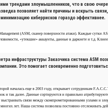
ними трендами злоумышленников, что в свою очер
азведка позволяет найти причины и вскрыть связи
и минимизацию киберрисков гораздо эффективнее.
e Management (ASM, сканер поверхности атаки). Каждые сутки AS
язвимости, «утекшие» аккаунты, данные в даркнете и т.д. Кли
метра инфраструктуры Заказчика система ASM поз
омпании. Это помогает своевременно подготовитьс
торой началась еще в 2003 году, открывает сотрудникам F.A.C.
ок и так далее. Данные сортируются и правильно атрибутируют
 выстраивать связи между скомпрометированными узлами и зло
е многих лет. Наша система позволяла постоянно отслеживать де