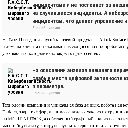
инцидентами и не поспевает за внеш
на случившиеся инциденты. А киберр
инцидентам, что делает управление 
Евгений Чунихин
На базе TI создан и другой ключевой продукт — Attack Surfac
и домены клиента и показывает имеющиеся на них проблемы: у
уязвимостях, которые надо закрыть прямо сейчас.
На основании анализа внешнего пери
слабые места цифровой активности к
в периметре.
Евгений Чунихин
Технологии компании и уникальная база данных, работа над ко
Darknet, закрытые форумы и мессенджеры хакерских группиров
на MITRE ATT&CK, а собственный графовый анализ позволяет
масштабную атаку, которую группа хакеров готовила в течени