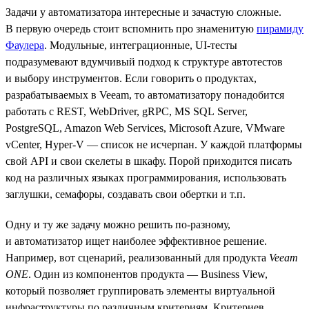
Задачи у автоматизатора интересные и зачастую сложные.
В первую очередь стоит вспомнить про знаменитую
пирамиду
Фаулера
. Модульные, интеграционные, UI-тесты
подразумевают вдумчивый подход к структуре автотестов
и выбору инструментов. Если говорить о продуктах,
разрабатываемых в Veeam, то автоматизатору понадобится
работать с REST, WebDriver, gRPC, MS SQL Server,
PostgreSQL, Amazon Web Services, Microsoft Azure, VMware
vCenter, Hyper-V — список не исчерпан. У каждой платформы
свой API и свои скелеты в шкафу. Порой приходится писать
код на различных языках программирования, использовать
заглушки, семафоры, создавать свои обертки и т.п.
Одну и ту же задачу можно решить по-разному,
и автоматизатор ищет наиболее эффективное решение.
Например, вот сценарий, реализованный для продукта
Veeam
ONE
. Один из компонентов продукта — Business View,
который позволяет группировать элементы виртуальной
инфраструктуры по различным критериям. Критериев