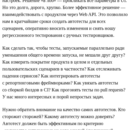
настроек. Решение «в лоб» — прокликать все параметры в UI.
Но это долго, дорого, хрупко. Более эффективное решение —
взаимодействовать с продуктом через Web API. Это позволило
нам в кратчайшие сроки создать автотесты для всех
сценариев, оперативно вносить изменения и снять ношу
регрессионного тестирования с ручных тестировщиков.
Как сделать так, чтобы тесты, запускаемые параллельно ради
уменьшения общего времени запуска, не мешали друг другу?
Как измерить покрытие продукта в целом и отдельных
пользовательских сценариев в частности? Как отслеживать
падения сервисов? Как интегрировать автотесты
с репортинговыми фреймворками? Как увязать автотесты
со сборкой билдов в CI? Как прогонять тесты по pull requests?
У нас много интересных и порой непростых задач.
Нужно обратить внимание на качество самих автотестов. Кто
сторожит сторожей? Какому автотесту можно доверять?
Автотест должен быть эффективным по критерию