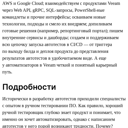
AWS и Google Cloud; взаимодействуем с продуктами Veeam
через Web API, gRPC, SQL-запросы, PowerShell-ные
командлеты и прочие интерфейсы; осваиваем новые
технологии, подходы и смело их внедряем; допиливаем
готовые решения (например, репортинговый портал); пишем
внутренние сервисы и дашборды; создаем и поддерживаем
всю цепочку запуска автотестов в CI/CD — от триггера
по выходу билда и деплоя продукта до представления
результатов автотестов в удобочитаемом виде. А еще
у автоматизаторов в Veeam четкий и понятный карьерный
путь.
Подробности
Исторически в разработку автотестов приходили специалисты
с опытом в ручном тестировании ПО. Как правило, хороший
ручной тестировщик глубоко знает продукт и понимает, что
именно он хочет автоматизировать, однако с написанием
автотестов у него порой возникают трудности. Почему?