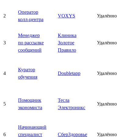
Оператор
2
VOXYS
Удалённо
колл-центра
Менеджер
Клиника
3
по рассылке
Золотое
Удалённо
сообщений
Правило
Куратор
4
Doubletapp
Удалённо
обучения
Помощник
Тесла
5
Удалённо
экономиста
Электроникс
Начинающий
6
специалист
СберЗдоровье
Удалённо