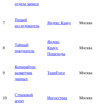
отдела записи
Пеший
7
Яндекс Крауд
Москва
исследователь
Яндекс
Тайный
8
Крауд:
Москва
покупатель
Пешеходы
Копирайтер,
9
разметчик
TeamForce
Москва
данных
Страховой
10
Ингосстрах
Москва
агент