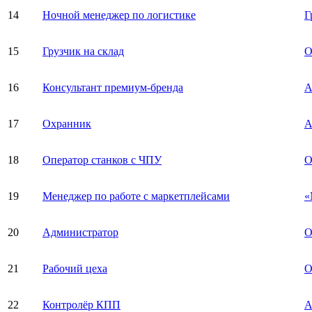
14
Ночной менеджер по логистике
Г
15
Грузчик на склад
О
16
Консультант премиум-бренда
A
17
Охранник
А
18
Оператор станков с ЧПУ
О
19
Менеджер по работе с маркетплейсами
«
20
Администратор
О
21
Рабочий цеха
О
22
Контролёр КПП
А