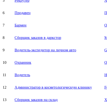
5
Рекрутер
А
6
Продавец
П
7
Бармен
О
8
Сборщик заказов в даркстор
М
9
Водитель-экспедитор на личном авто
10
Охранник
О
11
Водитель
12
Администратор в косметологическую клинику
F
13
Сборщик заказов на склад
X