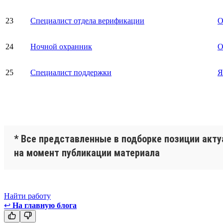
23
Специалист отдела верификации
О
24
Ночной охранник
О
25
Специалист поддержки
Я
* Все представленные в подборке позиции акт
на момент публикации материала
Найти работу
↩
На главную блога