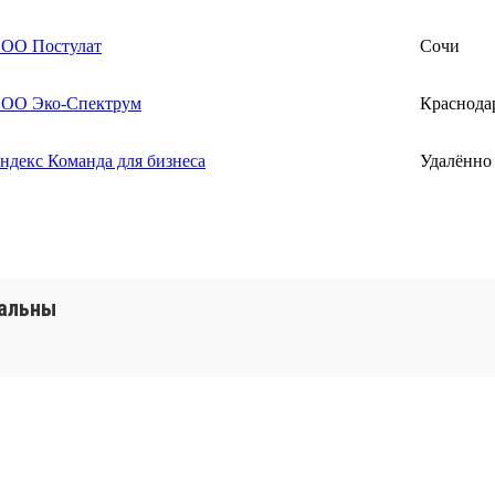
ОО Постулат
Сочи
ОО Эко-Спектрум
Краснода
ндекс Команда для бизнеса
Удалённо
уальны