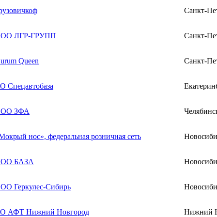
рузовичкоф
Санкт-Пе
ОО ЛГР-ГРУПП
Санкт-Пе
urum Queen
Санкт-Пе
О Спецавтобаза
Екатерин
ОО ЗФА
Челябинс
Мокрый нос», федеральная розничная сеть
Новосиби
ОО БАЗА
Новосиби
ОО Геркулес-Сибирь
Новосиби
О АФТ Нижний Новгород
Нижний 