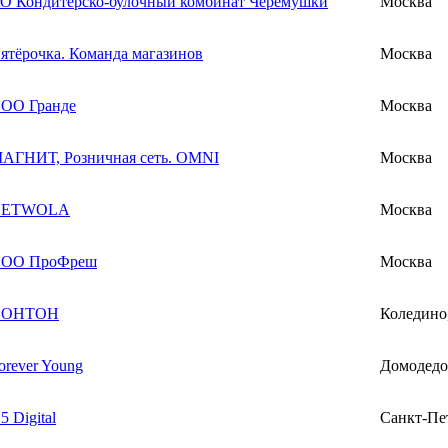
О Кондитерско-булочный комбинат Черёмушки
Москва
ятёрочка. Команда магазинов
Москва
ОО Гранде
Москва
АГНИТ, Розничная сеть. OMNI
Москва
GETWOLA
Москва
ОО ПроФреш
Москва
НОНТОН
Коледино
orever Young
Домодедо
5 Digital
Санкт-Пе